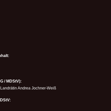
nhalt
:
DG / MDStV):
 Landrätin Andrea Jochner-Weiß
MDStV: